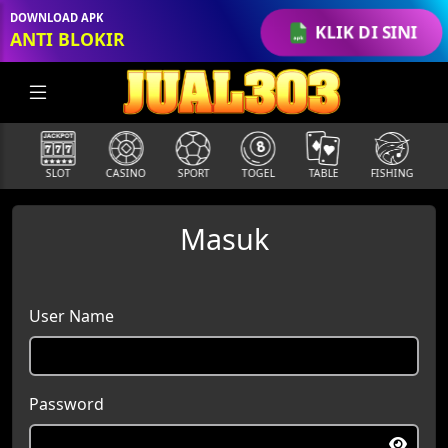
DOWNLOAD APK
KLIK DI SINI
ANTI BLOKIR
SLOT
CASINO
SPORT
TOGEL
TABLE
FISHING
COCK
Masuk
User Name
Password