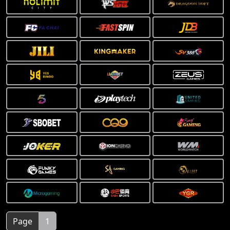
Page
1